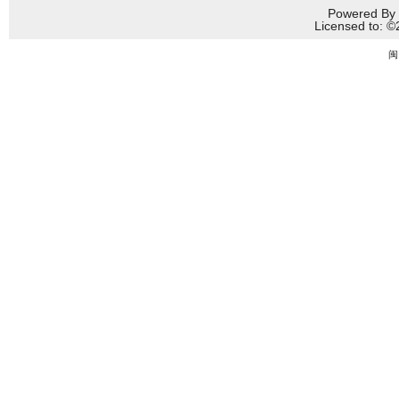
Powered By 
Licensed to
闽