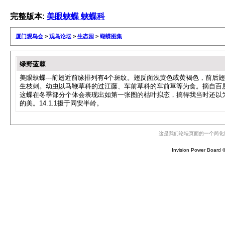
完整版本:
美眼蛱蝶 蛱蝶科
厦门观鸟会
>
观鸟论坛
>
生态园
>
蝴蝶图集
绿野蓝棘
美眼蛱蝶---前翅近前缘排列有4个斑纹。翅反面浅黄色或黄褐色，前
生枝刺。幼虫以马鞭草科的过江藤、车前草科的车前草等为食。摘自百
这蝶在冬季部分个体会表现出如第一张图的枯叶拟态，搞得我当时还以
的美。14.1.1摄于同安半岭。
这是我们论坛页面的一个简化
Invision Power Board ©