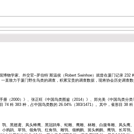
国博物学家、外交官--罗伯特˙斯温侯（Robert Swinhoe）就曾在厦门记录 
来，一直致力于厦门野生鸟类的调查，积累宝贵的调查数据，现将协会历史调查数据
类手册（2000）》、张正旺《中国鸟类图鉴（2014）》、郑光美《中国鸟类分类
 科 383 种，占中国鸟类数的 26.04%（383/1471）。其中，雀形目 38 科 1
、鹗、黑翅鸢、凤头蜂鹰、黑冠鹃隼、蛇雕、鹰雕、林雕、白腹隼雕、凤头鹰
、小鸦鹃、草鸮、领角鸮、红角鸮、雕鸮、领鸺鹠、斑头鸺鹠、鹰鸮、长耳鸮