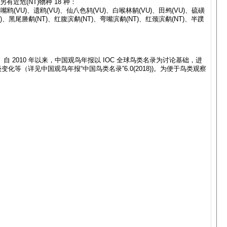
有近危(NT)物种 18 种：
嘴鸥(VU)、遗鸥(VU)、仙八色鸫(VU)、白喉林鹟(VU)、田鹀(VU)、硫磺
T)、黑尾塍鹬(NT)、红腹滨鹬(NT)、弯嘴滨鹬(NT)、红颈滨鹬(NT)、半蹼
2010 年以来，中国观鸟年报以 IOC 全球鸟类名录为讨论基础，进
（详见中国观鸟年报“中国鸟类名录”6.0(2018))。为便于鸟类观察