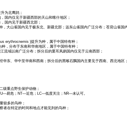
提升为北鹰鹃；
角鸮，国内仅见于新疆西部的天山和喀什地区；
隼，国内见于新疆西北部；
独立种，大山雀国内见于极东北、新疆北部；远东山雀国内广泛分布；苍背山雀国
hinus erythrocnemis )提升为种，属于中国特有种；
tior 亚种独立为种，分布于东南和华南地区，属于中国特有种；
升为种，国内长江流域以南广泛分布；拆分后的栗耳凤鹛国内仅见于云南西部；
国内见于东北经华东、华中至华南和西南；拆分后的黑喉石䳭国内主要见于西南、西北地区
国家二级重点野生保护动物；
；VU—易危；NT—近危；LC—低度关注；NR—未认可。
数量较多的鸟种；
观察者在特定的时间和地点才能见到的鸟种；