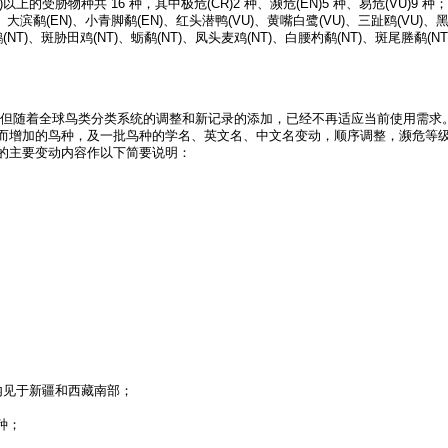
受胁物种共 16 种，其中极危(CR)2 种、濒危(EN)5 种、易危(VU)9 种；另
、大滨鹬(EN)、小青脚鹬(EN)、红头潜鸭(VU)、黄嘴白鹭(VU)、三趾鸥(VU)、黑
鹕(NT)、斑胁田鸡(NT)、蛎鹬(NT)、凤头麦鸡(NT)、白腰杓鹬(NT)、斑尾塍鹬(N
但随着全球鸟类分类系统的调整和新记录的添加，已经不再适应当前使用需求。自 
增加的鸟种，及一批鸟种的学名、英文名、中文名变动，顺序调整，濒危等级变化等
）的主要变动内容作以下简要说明：
内见于新疆和西藏南部；
立种；