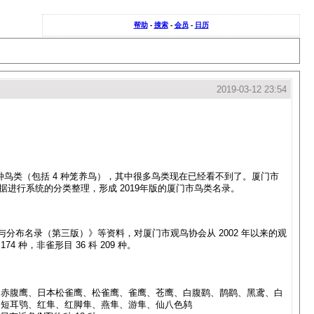
帮助
-
搜索
-
会员
-
日历
2019-03-12 23:54
232 种鸟类（包括 4 种笼养鸟），其中很多鸟类现在已经看不到了。厦门市
进行系统的分类整理，形成 2019年版的厦门市鸟类名录。
与分布名录（第三版）》等资料，对厦门市观鸟协会从 2002 年以来的观
74 种，非雀形目 36 科 209 种。
、赤腹鹰、日本松雀鹰、松雀鹰、雀鹰、苍鹰、白腹鹞、鹊鹞、黑鸢、白
、短耳鸮、红隼、红脚隼、燕隼、游隼、仙八色鸫