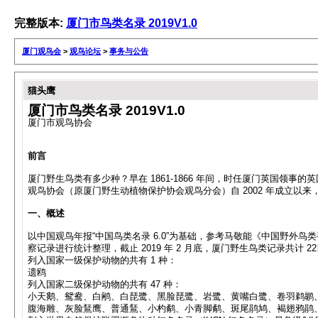
完整版本:
厦门市鸟类名录 2019V1.0
厦门观鸟会
>
观鸟论坛
>
事务与公告
猫头鹰
厦门市鸟类名录 2019V1.0
厦门市观鸟协会
前言
厦门野生鸟类有多少种？早在 1861-1866 年间，时任厦门英国领事的英
观鸟协会（原厦门野生动植物保护协会观鸟分会）自 2002 年成立以
一、概述
以中国观鸟年报“中国鸟类名录 6.0”为基础，参考马敬能《中国野外鸟
察记录进行统计整理，截止 2019 年 2 月底，厦门野生鸟类记录共计 22目 74
列入国家一级保护动物的共有 1 种：
遗鸥
列入国家二级保护动物的共有 47 种：
小天鹅、鸳鸯、白鹇、白琵鹭、黑脸琵鹭、岩鹭、黄嘴白鹭、卷羽鹈鹕
腹海雕、灰脸鵟鹰、普通鵟、小杓鹬、小青脚鹬、斑尾鹃鸠、褐翅鸦鹃