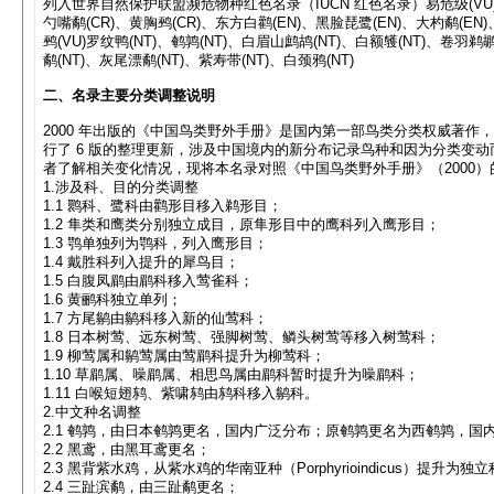
列入世界自然保护联盟濒危物种红色名录（IUCN 红色名录）易危级(VU)以上的
勺嘴鹬(CR)、黄胸鹀(CR)、东方白鹳(EN)、黑脸琵鹭(EN)、大杓鹬(EN)
鹀(VU)罗纹鸭(NT)、鹌鹑(NT)、白眉山鹧鸪(NT)、白额鹱(NT)、卷羽鹈
鹬(NT)、灰尾漂鹬(NT)、紫寿带(NT)、白颈鸦(NT)
二、名录主要分类调整说明
2000 年出版的《中国鸟类野外手册》是国内第一部鸟类分类权威著作，
行了 6 版的整理更新，涉及中国境内的新分布记录鸟种和因为分类变动而
者了解相关变化情况，现将本名录对照《中国鸟类野外手册》（2000
1.涉及科、目的分类调整
1.1 鹮科、鹭科由鹳形目移入鹈形目；
1.2 隼类和鹰类分别独立成目，原隼形目中的鹰科列入鹰形目；
1.3 鹗单独列为鹗科，列入鹰形目；
1.4 戴胜科列入提升的犀鸟目；
1.5 白腹凤鹛由鹛科移入莺雀科；
1.6 黄鹂科独立单列；
1.7 方尾鹟由鹟科移入新的仙莺科；
1.8 日本树莺、远东树莺、强脚树莺、鳞头树莺等移入树莺科；
1.9 柳莺属和鹟莺属由莺鹛科提升为柳莺科；
1.10 草鹛属、噪鹛属、相思鸟属由鹛科暂时提升为噪鹛科；
1.11 白喉短翅鸫、紫啸鸫由鸫科移入鹟科。
2.中文种名调整
2.1 鹌鹑，由日本鹌鹑更名，国内广泛分布；原鹌鹑更名为西鹌鹑，国
2.2 黑鸢，由黑耳鸢更名；
2.3 黑背紫水鸡，从紫水鸡的华南亚种（Porphyrioindicus）提升为独
2.4 三趾滨鹬，由三趾鹬更名；