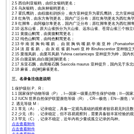
2.5 西伯利亚银鸥，由织女银鸥更名；
2.6 乌灰银鸥，由灰林银鸥更名；
2.7 霍氏鹰鹃，由棕腹杜鹃拆分，南方亚种提升为霍氏鹰鹃，北方亚种
2.8 红角鸮，由东方角鸮更名，国内广泛分布；原红角鸮更名为西红
2.9 红脚隼，由阿穆尔隼更名，国内广泛分布；原红脚隼更名为西红脚
2.10 远东山雀，原大山雀拆分为大山雀、远东山雀、苍背山雀三个
2.11 黄腹山鹪莺，由黄腹鹪莺更名；
2.12 纯色山鹪莺，由纯色鹪莺更名；
2.13 华 南 斑 胸 钩 嘴 鹛 ， 由 斑 胸 钩 嘴 鹛 华 南 亚 种（Pomator
2.14 淡 眉 雀 鹛 ， 由 灰 眶 雀 鹛 hueti 亚 种 和rufescen
2.15 栗颈凤鹛，由栗耳凤鹛 Yuhina castaniceps 亚种提
2.16 白腹蓝鹟,由白腹[姬]鹟更名；
2.17 东亚石䳭，由黑喉石䳭 Saxicola maurus 亚种提升，
2.18 麻雀，由[树]麻雀更名。
三、名录备注信息说明
1.保护级别 P、R：
1.1 国家保护动物等级（P），I—国家一级重点野生保护动物；II—
1.2 IUCN 世界自然保护联盟濒危等级（R），CR—极危；EN—濒危
2. 遇见等级 M：
2.1 常见（A），记录稳定，具备一定观鸟基础的观察者较容易见到且
2.2 少见（B），记录稳定，但不容易观察到，需要具备较丰富经验的
2.3 罕见（C），记录不稳定，近年内有少量或孤立记录的鸟种。
点击查看附件
点击查看附件